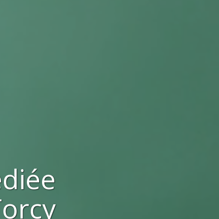
ediée
Torcy