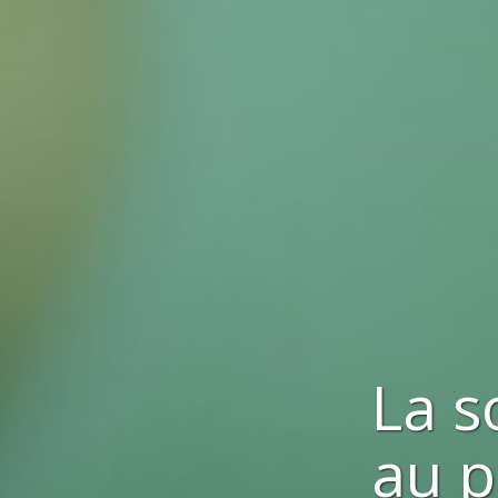
La s
au p