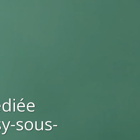
ediée
sy-sous-