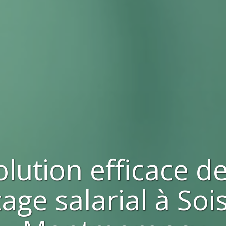
olution efficace d
age salarial à
Soi