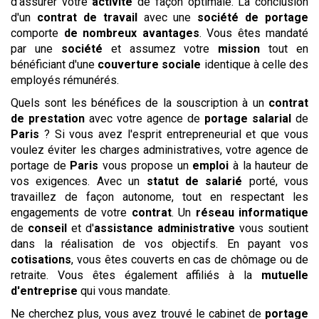
d'assurer votre
activité
de façon optimale. La conclusion
d'un
contrat de travail
avec une
société de portage
comporte
de nombreux avantages
. Vous êtes mandaté
par une
société
et assumez votre
mission
tout en
bénéficiant d'une
couverture sociale
identique à celle des
employés rémunérés.
Quels sont les bénéfices de la souscription à un
contrat
de prestation
avec votre agence de
portage salarial
de
Paris
? Si vous avez l'esprit entrepreneurial et que vous
voulez éviter les charges administratives, votre agence de
portage de
Paris
vous propose un
emploi
à la hauteur de
vos exigences. Avec un
statut de salarié
porté, vous
travaillez de façon autonome, tout en respectant les
engagements de votre
contrat
. Un
réseau
informatique
de
conseil
et d'
assistance administrative
vous soutient
dans la réalisation de vos objectifs. En payant vos
cotisations
, vous êtes couverts en cas de chômage ou de
retraite. Vous êtes également affiliés à la
mutuelle
d'entreprise
qui vous mandate.
Ne cherchez plus, vous avez trouvé le cabinet de
portage