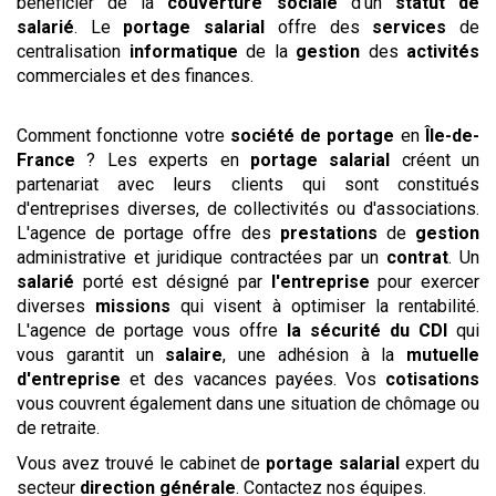
bénéficier de la
couverture sociale
d'un
statut de
salarié
. Le
portage salarial
offre des
services
de
centralisation
informatique
de la
gestion
des
activités
commerciales et des finances.
Comment fonctionne votre
société de portage
en
Île-de-
France
? Les experts en
portage salarial
créent un
partenariat avec leurs clients qui sont constitués
d'entreprises diverses, de collectivités ou d'associations.
L'agence de portage offre des
prestations
de
gestion
administrative et juridique contractées par un
contrat
. Un
salarié
porté est désigné par
l'entreprise
pour exercer
diverses
missions
qui visent à optimiser la rentabilité.
L'agence de portage vous offre
la sécurité du CDI
qui
vous garantit un
salaire
, une adhésion à la
mutuelle
d'entreprise
et des vacances payées. Vos
cotisations
vous couvrent également dans une situation de chômage ou
de retraite.
Vous avez trouvé le cabinet de
portage salarial
expert du
secteur
direction générale
. Contactez nos équipes.