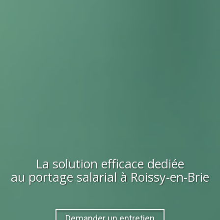
La solution efficace dediée
au portage salarial à
Roissy-en-Brie
Demander un entretien