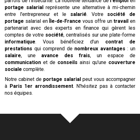
parfois de l'insécurité. La nouvelle tendance de
l'emploi
en
portage salarial
représente une alternative à mi-chemin
entre l'entrepreneur et le
salarié
. Votre
société de
portage
salarial en
Île-de-France
vous offre un
travail
en
partenariat avec des experts en finance qui gèrent les
comptes de votre
société
, centralisés sur une plate-forme
informatique
. Vous bénéficiez d'un
contrat de
prestations
qui comprend de
nombreux avantages
: un
salaire
, une
avance des frais
, un espace de
communication
et de
conseils
ainsi qu'une
couverture
sociale
complète.
Notre cabinet de
portage salarial
peut vous accompagner
à
Paris 1er arrondissement
. N'hésitez pas à contacter
nos équipes.