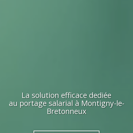
La solution efficace dediée
au portage salarial à
Montigny-le-
Bretonneux