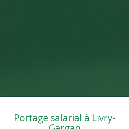
Portage salarial à
Livry-
Gargan