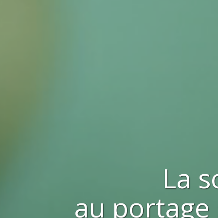
La s
au portage 