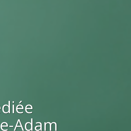
ediée
sle-Adam