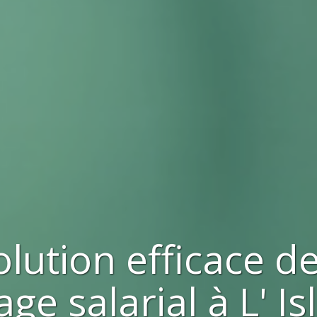
olution efficace d
age salarial à
L' I