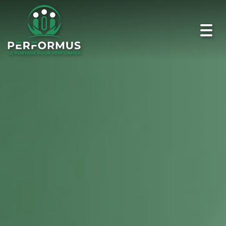
Toggl
navig