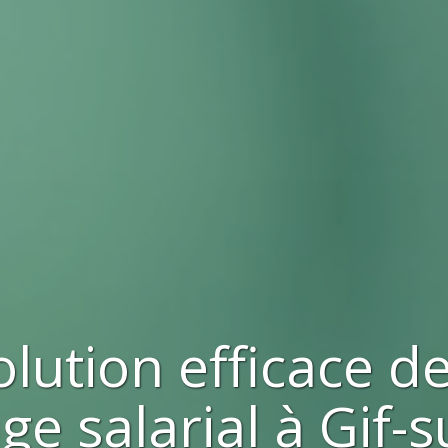
olution efficace d
ge salarial à
Gif-s