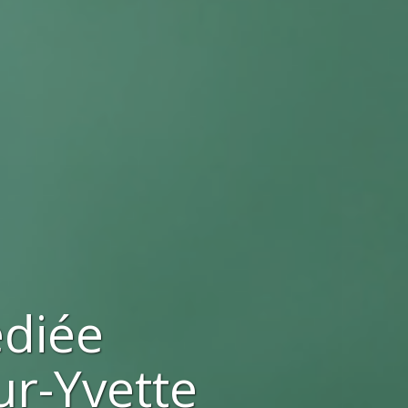
ediée
ur-Yvette