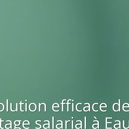
olution efficace d
tage salarial à
Ea