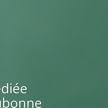
ediée
ubonne