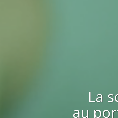
La s
au por