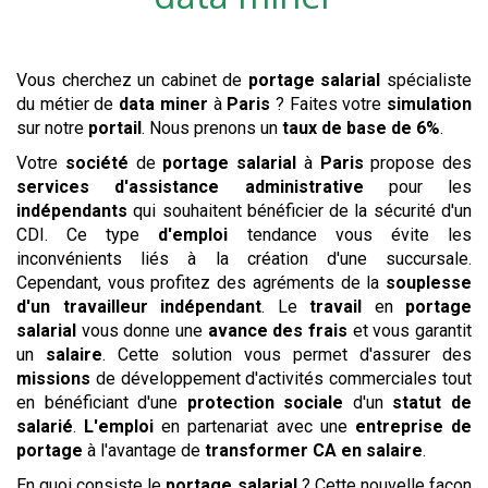
Vous cherchez un cabinet de
portage salarial
spécialiste
du métier de
data miner
à
Paris
? Faites votre
simulation
sur notre
portail
. Nous prenons un
taux de base de 6%
.
Votre
société
de
portage salarial
à
Paris
propose des
services
d'assistance administrative
pour les
indépendants
qui souhaitent bénéficier de la sécurité d'un
CDI. Ce type
d'emploi
tendance vous évite les
inconvénients liés à la création d'une succursale.
Cependant, vous profitez des agréments de la
souplesse
d'un travailleur indépendant
. Le
travail
en
portage
salarial
vous donne une
avance des frais
et vous garantit
un
salaire
. Cette solution vous permet d'assurer des
missions
de développement d'activités commerciales tout
en bénéficiant d'une
protection sociale
d'un
statut de
salarié
.
L'emploi
en partenariat avec une
entreprise de
portage
à l'avantage de
transformer CA en salaire
.
En quoi consiste le
portage salarial
? Cette nouvelle façon