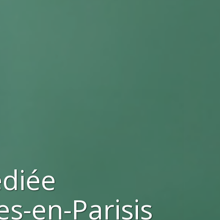
ediée
es-en-Parisis