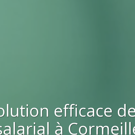
olution efficace d
alarial à
Cormeill