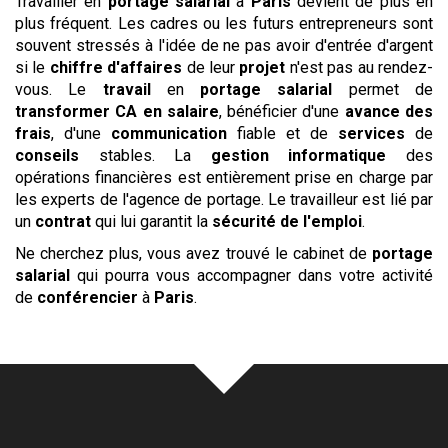
Travailler en
portage salarial
à
Paris
devient de plus en
plus fréquent. Les cadres ou les futurs entrepreneurs sont
souvent stressés à l'idée de ne pas avoir d'entrée d'argent
si le
chiffre d'affaires
de leur
projet
n'est pas au rendez-
vous. Le
travail
en
portage salarial
permet de
transformer CA en salaire
, bénéficier d'une
avance des
frais
, d'une
communication
fiable et de
services
de
conseils
stables. La
gestion informatique
des
opérations financières est entièrement prise en charge par
les experts de l'agence de portage. Le travailleur est lié par
un
contrat
qui lui garantit la
sécurité de l'emploi
.
Ne cherchez plus, vous avez trouvé le cabinet de
portage
salarial
qui pourra vous accompagner dans votre activité
de
conférencier
à
Paris
.