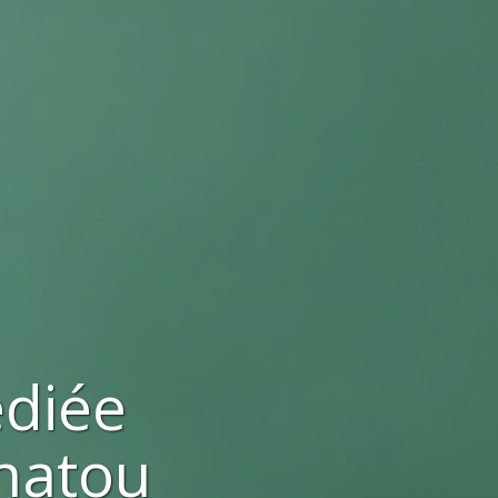
ediée
hatou