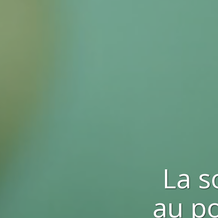
La s
au po