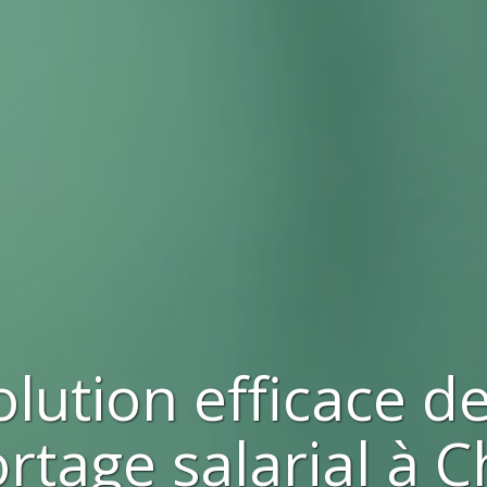
olution efficace d
rtage salarial à
C