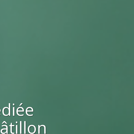
ediée
âtillon