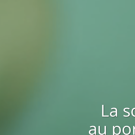
La s
au por