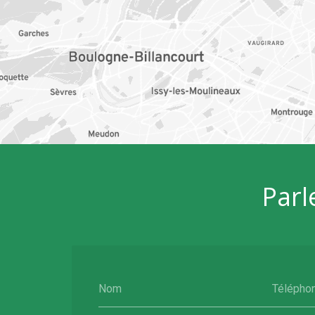
Parl
Nom
Télépho