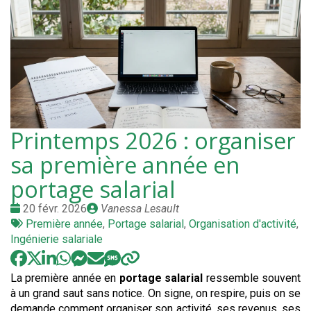
Printemps 2026 : organiser
sa première année en
portage salarial
Date
Publié
20 févr. 2026
Vanessa Lesault
:
Tags
par
Première année
,
Portage salarial
,
Organisation d'activité
,
:
Ingénierie salariale
La première année en
portage salarial
ressemble souvent
à un grand saut sans notice. On signe, on respire, puis on se
demande comment organiser son activité, ses revenus, ses