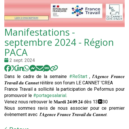
Manifestations -
septembre 2024 - Région
PACA
Date
2 sept. 2024
:
Dans le cadre de la semaine
#ReStart
, 𝒍'𝑨𝒈𝒆𝒏𝒄𝒆 𝑭𝒓𝒂𝒏𝒄𝒆
𝑻𝒓𝒂𝒗𝒂𝒊𝒍 𝒅𝒖 𝑪𝒂𝒏𝒏𝒆𝒕 réitère son forum LE CANNET 'CREA
France Travail a sollicité la participation de Peformus pour
promouvoir le
#portagesalarial
.
Venez nous retrouver le 𝐌𝐚𝐫𝐝𝐢 𝟐𝟒.𝟎𝟗.𝟐𝟒 dès 13🅷30
Nous sommes ravis de nous associer pour ce premier
évènement avec 𝒍'𝑨𝒈𝒆𝒏𝒄𝒆 𝑭𝒓𝒂𝒏𝒄𝒆 𝑻𝒓𝒂𝒗𝒂𝒊𝒍 𝒅𝒖 𝑪𝒂𝒏𝒏𝒆𝒕.