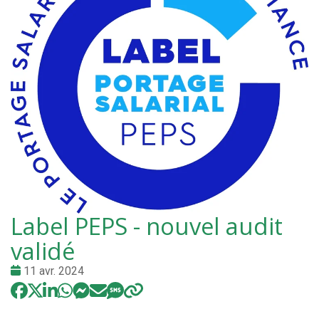
Label PEPS - nouvel audit
validé
Date
11 avr. 2024
: