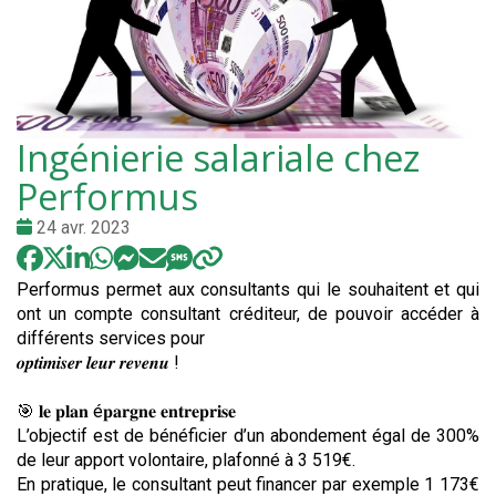
Ingénierie salariale chez
Performus
Date
24 avr. 2023
:
Performus permet aux consultants qui le souhaitent et qui
ont un compte consultant créditeur, de pouvoir accéder à
différents services pour
𝒐𝒑𝒕𝒊𝒎𝒊𝒔𝒆𝒓 𝒍𝒆𝒖𝒓 𝒓𝒆𝒗𝒆𝒏𝒖 !
🎯 𝐥𝐞 𝐩𝐥𝐚𝐧 é𝐩𝐚𝐫𝐠𝐧𝐞 𝐞𝐧𝐭𝐫𝐞𝐩𝐫𝐢𝐬𝐞
L’objectif est de bénéficier d’un abondement égal de 300%
de leur apport volontaire, plafonné à 3 519€.
En pratique, le consultant peut financer par exemple 1 173€