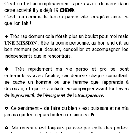
C'est un bel accomplissement, après avoir démarré dans
cette activité il y a déjà 19 🅐🅝🅢.
C'est fou comme le temps passe vite lorsqu'on aime ce
que l'on fait !
🍀 Très rapidement cela n’était plus un boulot pour moi mais
𝐔𝐍𝐄 𝐌𝐈𝐒𝐒𝐈𝐎𝐍 : être la bonne personne, au bon endroit, au
bon moment pour écouter, conseiller et accompagner les
indépendants que je rencontrais.
🍀 Très rapidement ma vie perso et pro se sont
entremêlées avec facilité, car derrière chaque consultant,
se cache un homme ou une femme que j’apprends à
découvrir, et que je souhaite accompagner avant tout avec
de la 𝒑𝒓𝒐𝒙𝒊𝒎𝒊𝒕é, de l’é𝒏𝒆𝒓𝒈𝒊𝒆 et de la 𝒕𝒓𝒂𝒏𝒔𝒑𝒂𝒓𝒆𝒏𝒄𝒆.
🍀 Ce sentiment « de faire du bien » est puissant et ne m’a
jamais quittée depuis toutes ces années 🙏
🍀 Ma réussite est toujours passée par celle des portés,