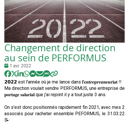
Changement de direction
au sein de PERFORMUS
Date
1 avr. 2022
:
𝟮𝟬𝟮𝟮 est l'année où je me lance dans 𝐥'𝐞𝐧𝐭𝐫𝐞𝐩𝐫𝐞𝐮𝐧𝐞𝐮𝐫𝐢𝐚𝐭 !!
Ma direction voulait vendre PERFORMUS, une entreprise de
𝐩𝐨𝐫𝐭𝐚𝐠𝐞 𝐬𝐚𝐥𝐚𝐫𝐢𝐚𝐥 que j'ai rejoint il y a tout juste 3 ans.
On s’est donc positionnés rapidement fin 2021, avec mes 2
associés pour racheter ensemble PEFORMUS, le 31.03.22
📝